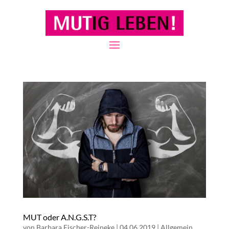
MUT oder A.N.G.S.T?
von
Barbara Fischer-Reineke
|
04.06.2019
|
Allgemein