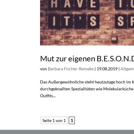
Mut zur eigenen B.E.S.O.N.D
von
Barbara Fischer-Reineke
|
19.08.2019
|
Allgem
Das Außergewöhnliche steht heutzutage hoch im Ku
durchgeknallten Spezialitäten wie Molekularküche
Outfits...
Seite 1 von 1
1