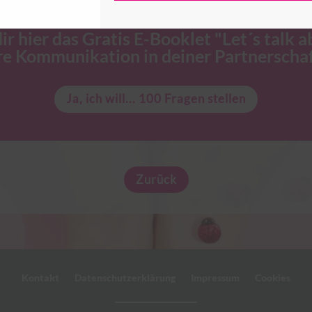
ir hier das Gratis E-Booklet "Let´s talk a
re Kommunikation in deiner Partnerschaf
Ja, ich will... 100 Fragen stellen
Zurück
Kontakt
Datenschutzerklärung
Impressum
Cookies