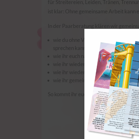
für Streitereien, Leiden, Tränen, Trenn
ist klar: Ohne gemeinsame Arbeit kann e
In der Paarberatung klären wir gemeins
wie du ohne Vorwürfe und Schuldzuw
sprechen kannst,
wie ihr euch nach Verletzungen wiede
wie ihr wieder lernen könnt zu vertra
wie ihr wieder Spaß miteinander erle
wie ihr gemeinsame Ziele entwickeln 
So kommt ihr euch wieder näher, die Bezi