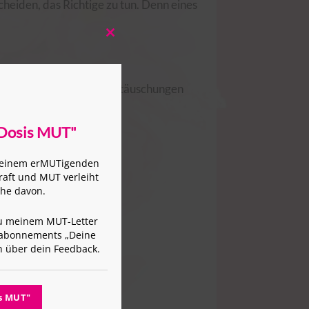
cheiden, das Richtige zu tun. Denn eines
Close
this
module
ste, Hoffnungen und Enttäuschungen
 Dosis MUT"
t einem erMUTigenden
raft und MUT verleiht
che davon.
.
u meinem MUT-Letter
esabonnements „Deine
h über dein Feedback.
is MUT"