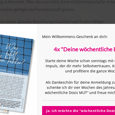
ung aufwendet. Wer das versteht, kann sich bewusst dafür ents
s keine gelingende Partnerschaft geben.
am deine aktuelle Beziehungssituation und finden Wege,
eisungen wieder mit deinem Partner über eure Wünsche, Äng
Mein Willkommens-Geschenk an dich:
r verzeihen könnt,
4x "Deine wöchentliche
uen,
ben könnt,
Starte deine Woche schon sonntags mi
Impuls, der dir mehr Selbstvertrauen, K
und erreichen könnt.
und profitiere die ganze Wo
ehung wird gestärkt, die Liebe wird wieder fühl- und sichtbar
Als Dankeschön für deine Anmeldung z
schenke ich dir vier Wochen des Jahr
wöchentliche Dosis MUT“ und freue mic
Zum Beziehungsverbesserungs-Termin
Ja, ich möchte die "wöchentliche Dos