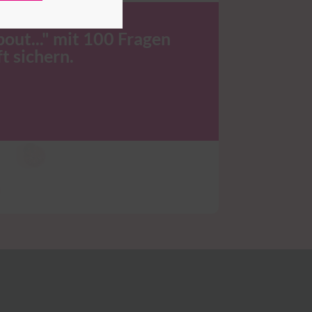
bout..." mit 100 Fragen
t sichern.