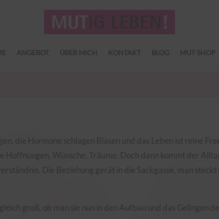
ME
ANGEBOT
ÜBER MICH
KONTAKT
BLOG
MUT-SHOP
en, die Hormone schlagen Blasen und das Leben ist reine Fre
 Hoffnungen, Wünsche, Träume. Doch dann kommt der Alltag und 
rständnis. Die Beziehung gerät in die Sackgasse, man steckt 
leich groß, ob man sie nun in den Aufbau und das Gelingen de